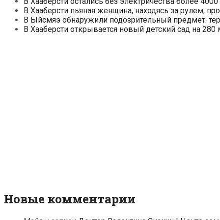
В Хааберсти остались без электричества более 4000
В Хааберсти пьяная женщина, находясь за рулем, п
В Ыйсмяэ обнаружили подозрительный предмет: тер
В Хааберсти открывается новый детский сад на 280 
Новые комментарии