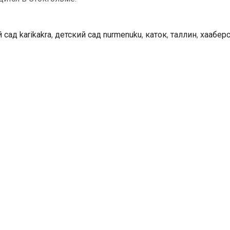
 сад karikakra
,
детский сад nurmenuku
,
каток
,
таллин
,
хаабер