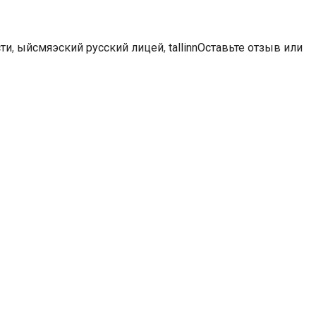
сти
,
ыйсмяэский русский лицей
,
tallinn
Оставьте отзыв или