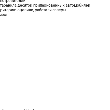
 потребителей
ротаранила десяток припаркованных автомобилей
риторию оцепили, работали саперы
мест