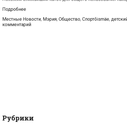
В
Подробнее
Хааберсти
Рубрики
Теги
Местные Новости
,
Мэрия
,
Общество
,
Спорт
õismäe
,
детский
открылся
комментарий
круглогодично
работающий
каток
Рубрики