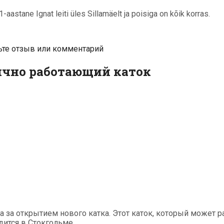
astane Ignat leiti üles Sillamäelt ja poisiga on kõik korras.
ьте отзыв или комментарий
ично работающий каток
 за открытием нового катка. Этот каток, который может р
ится в Стокгольме.