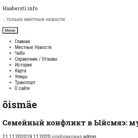
Перейти
Haabersti.info
к
содержимому
… только местные новости
Меню
Главная
Местные Новости
ЧаВо
Справочник / Отзывы
История
Карта
Улицы
Транспорт
О сайте
õismäe
Семейный конфликт в Ыйсмяэ: м
21.11.2020
19.11.2020
опубликовал
admin