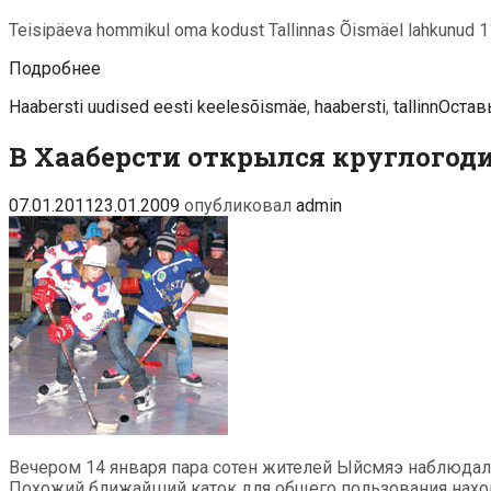
Teisipäeva hommikul oma kodust Tallinnas Õismäel lahkunud 11-a
Õismäel
Подробнее
kadunud
Рубрики
Теги
Haabersti uudised eesti keeles
õismäe
,
haabersti
,
tallinn
Остав
11-
aastane
В Хааберсти открылся круглогод
Ignat
leiti
üles
07.01.2011
23.01.2009
опубликовал
admin
Sillamäelt
Вечером 14 января пара сотен жителей Ыйсмяэ наблюдала
Похожий ближайший каток для общего пользования наход