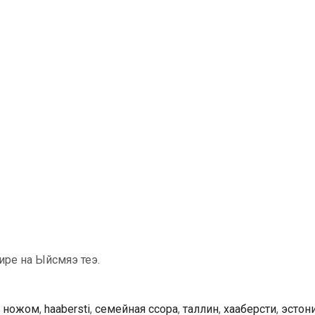
ире на Ыйсмяэ теэ.
с ножом
,
haabersti
,
семейная ссора
,
таллин
,
хааберсти
,
эстон