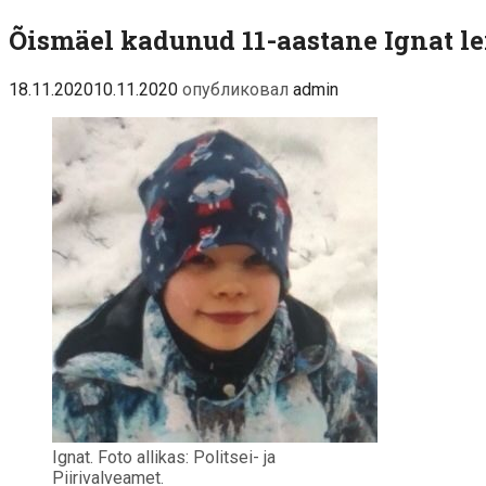
Ыйсмяэ:
Õismäel kadunud 11-aastane Ignat lei
мужчина
напал
на
18.11.2020
10.11.2020
опубликовал
admin
женщину
с
ножом
Ignat. Foto allikas: Politsei- ja
Piirivalveamet.