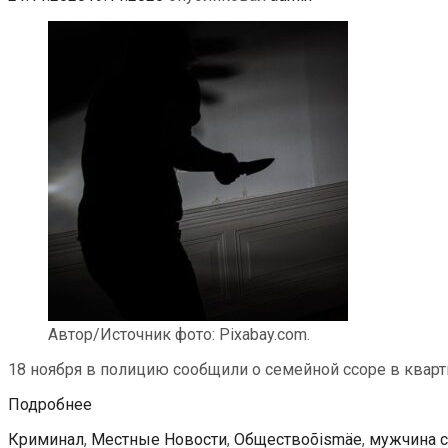
Автор/Источник фото: Pixabay.com.
18 ноября в полицию сообщили о семейной ссоре в кварт
Семейный
Подробнее
конфликт
Рубрики
Теги
Криминал
,
Местные Новости
,
Общество
õismäe
,
мужчина 
в