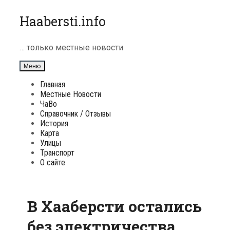
Перейти
Haabersti.info
к
содержимому
… только местные новости
Меню
Главная
Местные Новости
ЧаВо
Справочник / Отзывы
История
Карта
Улицы
Транспорт
О сайте
В Хааберсти остались
без электричества