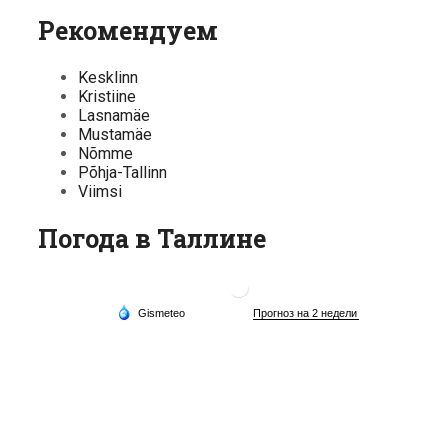
Рекомендуем
Kesklinn
Kristiine
Lasnamäe
Mustamäe
Nõmme
Põhja-Tallinn
Viimsi
Погода в Таллине