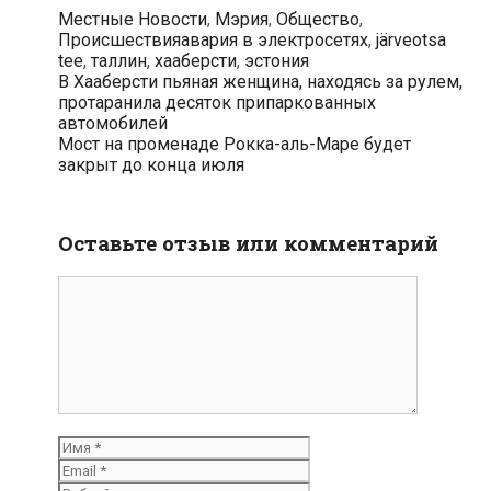
Рубрики
Местные Новости
,
Мэрия
,
Общество
,
Теги
Происшествия
авария в электросетях
,
järveotsa
tee
,
таллин
,
хааберсти
,
эстония
Навигация
В Хааберсти пьяная женщина, находясь за рулем,
по
протаранила десяток припаркованных
записям
автомобилей
Мост на променаде Рокка-аль-Маре будет
закрыт до конца июля
Оставьте отзыв или комментарий
комментарий
Имя
Email
Вебсайт