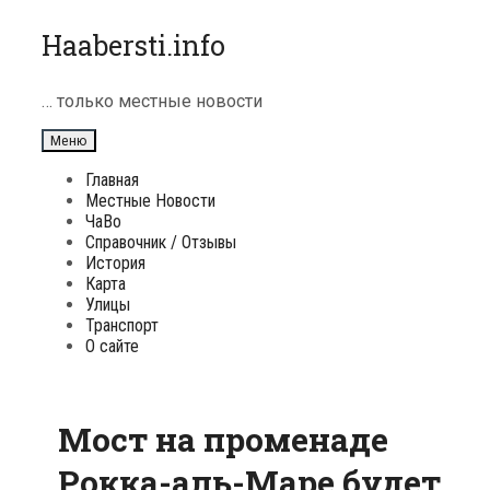
Перейти
Haabersti.info
к
содержимому
… только местные новости
Меню
Главная
Местные Новости
ЧаВо
Справочник / Отзывы
История
Карта
Улицы
Транспорт
О сайте
Мост на променаде
Рокка-аль-Маре будет