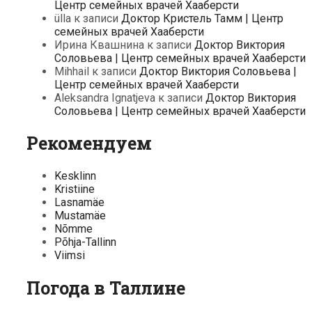
Центр семейных врачей Хааберсти
ülla
к записи
Доктор Кристель Тамм | Центр
семейных врачей Хааберсти
Ирина Квашнина
к записи
Доктор Виктория
Соловьева | Центр семейных врачей Хааберсти
Mihhail
к записи
Доктор Виктория Соловьева |
Центр семейных врачей Хааберсти
Aleksandra Ignatjeva
к записи
Доктор Виктория
Соловьева | Центр семейных врачей Хааберсти
Рекомендуем
Kesklinn
Kristiine
Lasnamäe
Mustamäe
Nõmme
Põhja-Tallinn
Viimsi
Погода в Таллине