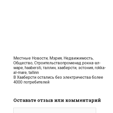
Рубрики
Местные Новости
,
Мэрия
,
Недвижимость
,
Теги
Общество
,
Строительство
променад рокка-ал-
маре
,
haabersti
,
таллин
,
хааберсти
,
эстония
,
rokka-
al-mare
,
tallinn
Навигация
В Хааберсти остались без электричества более
по
4000 потребителей
записям
Оставьте отзыв или комментарий
комментарий