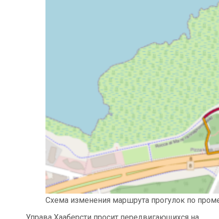
Схема изменения маршрута прогулок по промен
Управа Хааберсти просит передвигающихся на