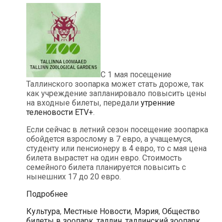
С 1 мая посещение
Таллинского зоопарка может стать дороже, так
как учреждение запланировало повысить цены
на входные билеты, передали
утренние
теленовости ETV+
.
Если сейчас в летний сезон посещение зоопарка
обойдется взрослому в 7 евро, а учащемуся,
студенту или пенсионеру в 4 евро, то с мая цена
билета вырастет на один евро. Стоимость
семейного билета планируется повысить с
нынешних 17 до 20 евро.
Таллинский
Подробнее
зоопарк
Рубрики
Теги
Культура
,
Местные Новости
,
Мэрия
,
Общество
с
билеты в зоопарк
,
таллин
,
таллинский зоопарк
,
1