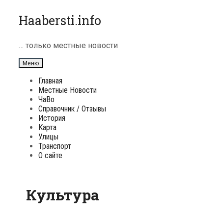
Перейти
Haabersti.info
к
содержимому
… только местные новости
Меню
Главная
Местные Новости
ЧаВо
Справочник / Отзывы
История
Карта
Улицы
Транспорт
О сайте
Культура