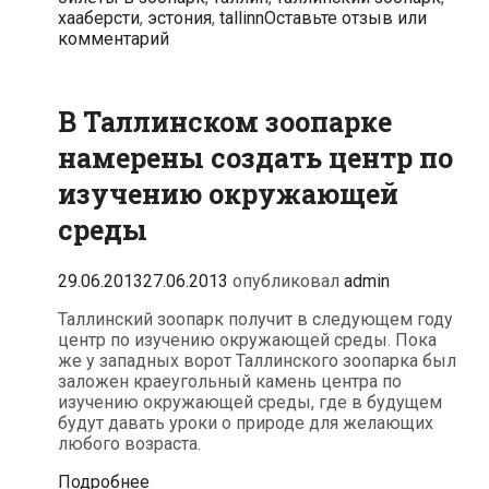
хааберсти
,
эстония
,
tallinn
Оставьте отзыв или
мая
комментарий
собирается
повысить
стоимость
билетов
В Таллинском зоопарке
намерены создать центр по
изучению окружающей
среды
29.06.2013
27.06.2013
опубликовал
admin
Таллинский зоопарк получит в следующем году
центр по изучению окружающей среды. Пока
же у западных ворот Таллинского зоопарка был
заложен краеугольный камень центра по
изучению окружающей среды, где в будущем
будут давать уроки о природе для желающих
любого возраста.
В
Подробнее