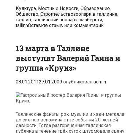
Таллинском
Рубрики
Культура
,
Местные Новости
,
Образование
,
зоопарке
Теги
Общество
,
Строительство
зоопарк в таллинне
,
намерены
таллин
,
таллинский зоопарк
,
хааберсти
,
создать
tallinn
Оставьте отзыв или комментарий
центр
по
изучению
окружающей
13 марта в Таллине
среды
выступят Валерий Гаина и
группа «Круиз»
08.01.2011
27.01.2009
опубликовал
admin
Таллинские фанаты рок-музыки и хэви-металла
до сих пор вспоминают те события 20-летней
давности. Тогда разгоряченная таллинская
публика в течение трёх суток штурмовала сцену