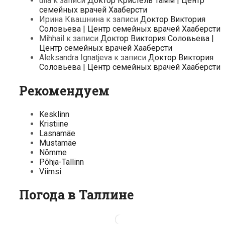
ülla
к записи
Доктор Кристель Тамм | Центр
семейных врачей Хааберсти
Ирина Квашнина
к записи
Доктор Виктория
Соловьева | Центр семейных врачей Хааберсти
Mihhail
к записи
Доктор Виктория Соловьева |
Центр семейных врачей Хааберсти
Aleksandra Ignatjeva
к записи
Доктор Виктория
Соловьева | Центр семейных врачей Хааберсти
Рекомендуем
Kesklinn
Kristiine
Lasnamäe
Mustamäe
Nõmme
Põhja-Tallinn
Viimsi
Погода в Таллине