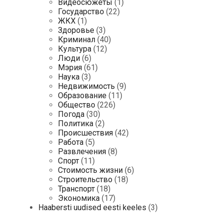
Видеосюжеты
(1)
Государство
(22)
ЖКХ
(1)
Здоровье
(3)
Криминал
(40)
Культура
(12)
Люди
(6)
Мэрия
(61)
Наука
(3)
Недвижимость
(9)
Образование
(11)
Общество
(226)
Погода
(30)
Политика
(2)
Происшествия
(42)
Работа
(5)
Развлечения
(8)
Спорт
(11)
Стоимость жизни
(6)
Строительство
(18)
Транспорт
(18)
Экономика
(17)
Haabersti uudised eesti keeles
(3)