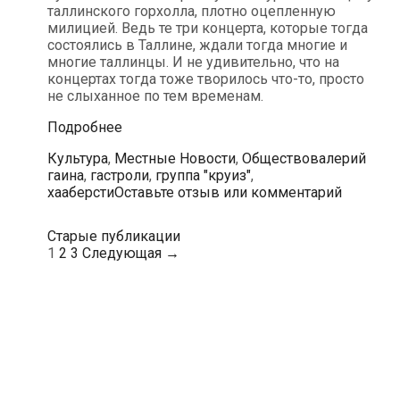
таллинского горхолла, плотно оцепленную
милицией. Ведь те три концерта, которые тогда
состоялись в Таллине, ждали тогда многие и
многие таллинцы. И не удивительно, что на
концертах тогда тоже творилось что-то, просто
не слыханное по тем временам.
13
Подробнее
марта
Рубрики
Теги
Культура
,
Местные Новости
,
Общество
валерий
в
гаина
,
гастроли
,
группа "круиз"
,
Таллине
хааберсти
Оставьте отзыв или комментарий
выступят
Валерий
Гаина
Навигация
Старые публикации
и
по
1
2
3
Следующая →
группа
записям
«Круиз»