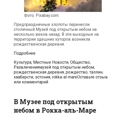
Фото: Pixabay.com.
Предпраздничные хлопоты перенесли
столичный Музей под открытым небом на
несколько веков назад. В эти выходные на
территории здешних хуторов возникла
рождественская деревня.
В
Подробнее
рождественской
Рубрики
Культура
,
Местные Новости
,
Общество
,
деревне
Теги
Развлечения
музей под открытым небом
,
Музея
рождественская деревня
,
рождество
,
таллин
,
под
хааберсти
,
эстония
,
rokka-al-mare
Оставьте отзыв
открытым
или комментарий
небом
жизнь
бьет
ключом
В Музее под открытым
небом в Рокка-аль-Маре