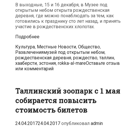
В выходные, 15 и 16 декабря, в Музее под
открытым небом открыта рождественская
деревня, где можно понаблюдать за тем, как
готовились к празднику сто лет назад, и принять
участие в рождественских хлопотах.
В
Подробнее
Музее
Рубрики
Культура
,
Местные Новости
,
Общество
,
под
Теги
Развлечения
музей под открытым небом
,
открытым
рождественская деревня
,
рождество
,
таллин
,
небом
хааберсти
,
эстония
,
rokka-al-mare
Оставьте отзыв
в
или комментарий
Рокка-
аль-
Маре
открыли
Таллинский зоопарк с 1 мая
рождественскую
деревню
собирается повысить
стоимость билетов
24.04.2017
24.04.2017
опубликовал
admin