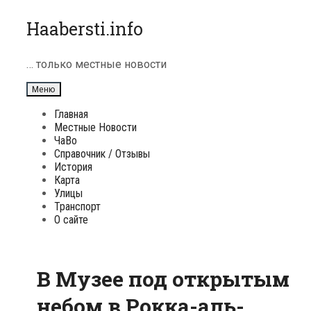
Перейти
Haabersti.info
к
содержимому
… только местные новости
Меню
Главная
Местные Новости
ЧаВо
Справочник / Отзывы
История
Карта
Улицы
Транспорт
О сайте
В Музее под открытым
небом в Рокка-аль-