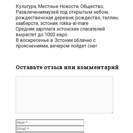
Рубрики
Культура
,
Местные Новости
,
Общество
,
Теги
Развлечения
музей под открытым небом
,
рождественская деревня
,
рождество
,
таллин
,
хааберсти
,
эстония
,
rokka-al-mare
Навигация
Средняя зарплата эстонских спасателей
по
вырастет до 1000 евро
записям
В воскресенье в Эстонии облачно с
прояснениями, вечером пойдет снег
Оставьте отзыв или комментарий
комментарий
Имя
Email
Вебсайт