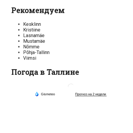
Рекомендуем
Kesklinn
Kristiine
Lasnamäe
Mustamäe
Nõmme
Põhja-Tallinn
Viimsi
Погода в Таллине