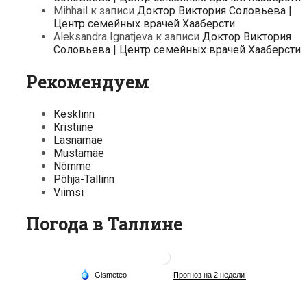
Mihhail
к записи
Доктор Виктория Соловьева |
Центр семейных врачей Хааберсти
Aleksandra Ignatjeva
к записи
Доктор Виктория
Соловьева | Центр семейных врачей Хааберсти
Рекомендуем
Kesklinn
Kristiine
Lasnamäe
Mustamäe
Nõmme
Põhja-Tallinn
Viimsi
Погода в Таллине