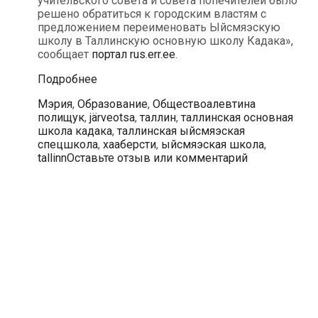
учительского совета и совета попечителей было
решено обратиться к городским властям с
предложением переименовать Ыйсмяэскую
школу в Таллинскую основную школу Кадака»,
сообщает
портал rus.err.ee
.
В
Подробнее
связи
Рубрики
Теги
Мэрия
,
Образование
,
Общество
алевтина
с
полищук
,
järveotsa
,
таллин
,
таллинская основная
переездом
школа кадака
,
таллинская ыйсмяэская
Ыйсмяэская
спецшкола
,
хааберсти
,
ыйсмяэская школа
,
школа
tallinn
Оставьте отзыв или комментарий
будет
переименована