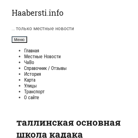
Перейти
Haabersti.info
к
содержимому
… только местные новости
Меню
Главная
Местные Новости
ЧаВо
Справочник / Отзывы
История
Карта
Улицы
Транспорт
О сайте
таллинская основная
школа кадака