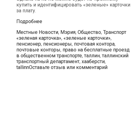
купить и идентифицировать «зеленые» карточки
за плату.
Бесплатные
Подробнее
«зеленые
Рубрики
Местные Новости
,
Мэрия
,
Общество
,
Транспорт
карточки»
Теги
«зеленая карточка»
,
«зеленые карточки»
,
таллинским
пенсионер
,
пенсионеры
,
почтовая контора
,
пенсионерам
почтовые конторы
,
право на бесплатные проезд
на
в общественном транспорте
,
таллин
,
таллинский
почте
транспортный департамент
,
хааберсти
,
больше
tallinn
Оставьте отзыв или комментарий
выдавать
не
будут