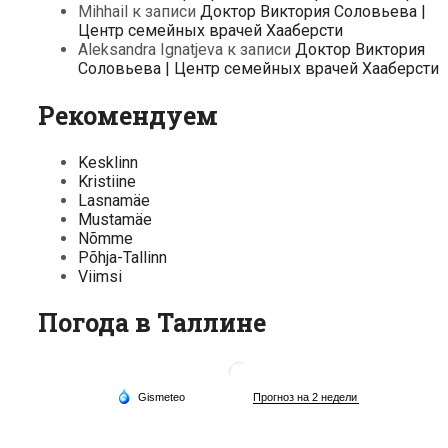
Mihhail
к записи
Доктор Виктория Соловьева |
Центр семейных врачей Хааберсти
Aleksandra Ignatjeva
к записи
Доктор Виктория
Соловьева | Центр семейных врачей Хааберсти
Рекомендуем
Kesklinn
Kristiine
Lasnamäe
Mustamäe
Nõmme
Põhja-Tallinn
Viimsi
Погода в Таллине