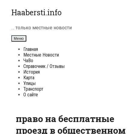
Перейти
Haabersti.info
к
содержимому
… только местные новости
Меню
Главная
Местные Новости
ЧаВо
Справочник / Отзывы
История
Карта
Улицы
Транспорт
О сайте
право на бесплатные
проезд в общественном