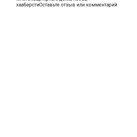
хааберсти
Оставьте отзыв или комментарий
письмом
протеста