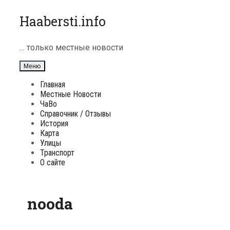
Перейти
Haabersti.info
к
содержимому
… только местные новости
Меню
Главная
Местные Новости
ЧаВо
Справочник / Отзывы
История
Карта
Улицы
Транспорт
О сайте
nooda