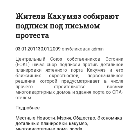
Жители Какумяэ собирают
подписи под письмом
протеста
03.01.2011
30.01.2009
опубликовал
admin
Центральный Союз собственников Эстонии
(EOKL) начал сбор подписей против детальной
планировки яхтенного порта Какумяэ и его
ближайших окрестностей, первоначальное
решение которой предусматривает в числе
прочего строительство восьми
многоквартирных домов и здания порта со СПА-
отелем.
Жители
Подробнее
Какумяэ
Рубрики
Тег
Местные Новости
,
Мэрия
,
Общество
,
Экономика
собирают
детальные планировки
,
какумяэ
,
подписи
многоквартирные дома
,
nooda
,
под