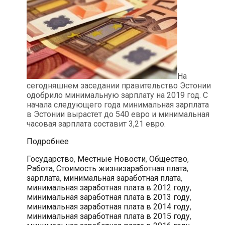
На
сегодняшнем заседании правительство Эстонии
одобрило минимальную зарплату на 2019 год. С
начала следующего года минимальная зарплата
в Эстонии вырастет до 540 евро и минимальная
часовая зарплата составит 3,21 евро.
Правительство
Подробнее
Эстонии
Рубрики
Государство
,
Местные Новости
,
Общество
,
одобрило
Теги
Работа
,
Стоимость жизни
заработная плата
,
повышение
зарплата
,
минимальная заработная плата
,
минимальной
минимальная заработная плата в 2012 году
,
заработной
минимальная заработная плата в 2013 году
,
платы
минимальная заработная плата в 2014 году
,
в
минимальная заработная плата в 2015 году
,
2019