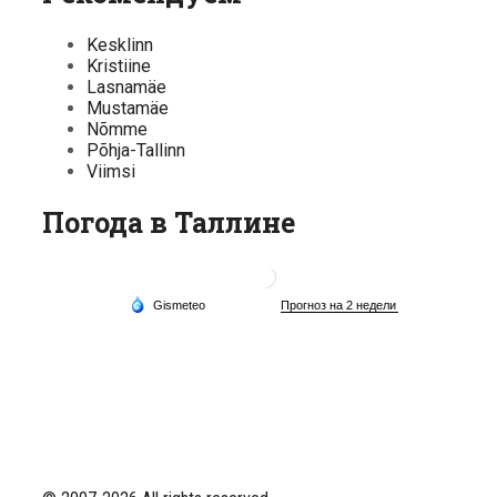
Kesklinn
Kristiine
Lasnamäe
Mustamäe
Nõmme
Põhja-Tallinn
Viimsi
Погода в Таллине