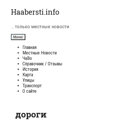
Перейти
Haabersti.info
к
содержимому
… только местные новости
Меню
Главная
Местные Новости
ЧаВо
Справочник / Отзывы
История
Карта
Улицы
Транспорт
О сайте
дороги