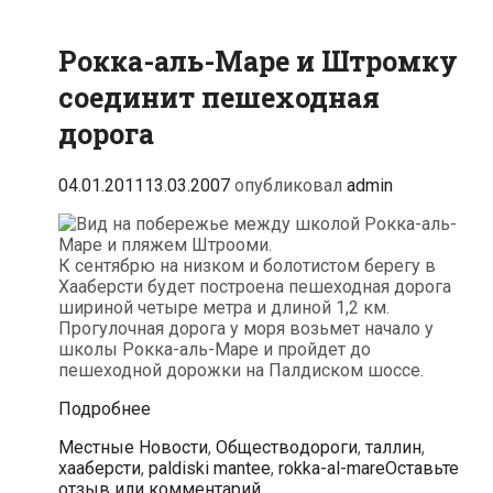
Рокка-аль-Маре и Штромку
соединит пешеходная
дорога
04.01.2011
13.03.2007
опубликовал
admin
К сентябрю на низком и болотистом берегу в
Хааберсти будет построена пешеходная дорога
шириной четыре метра и длиной 1,2 км.
Прогулочная дорога у моря возьмет начало у
школы Рокка-аль-Маре и пройдет до
пешеходной дорожки на Палдиском шоссе.
Рокка-
Подробнее
аль-
Рубрики
Теги
Местные Новости
,
Общество
дороги
,
таллин
,
Маре
хааберсти
,
paldiski mantee
,
rokka-al-mare
Оставьте
и
отзыв или комментарий
Штромку