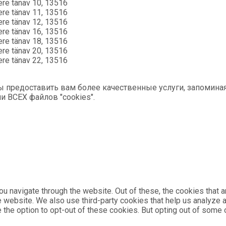
vere tänav 10, 13516
vere tänav 11, 13516
vere tänav 12, 13516
vere tänav 16, 13516
vere tänav 18, 13516
vere tänav 20, 13516
vere tänav 22, 13516
бы предоставить вам более качественные услуги, запомин
и ВСЕХ файлов "cookies".
u navigate through the website. Out of these, the cookies that 
the website. We also use third-party cookies that help us analyz
e the option to opt-out of these cookies. But opting out of som