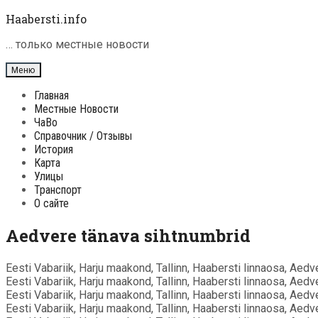
Перейти
Haabersti.info
к
содержимому
… только местные новости
Меню
Главная
Местные Новости
ЧаВо
Справочник / Отзывы
История
Карта
Улицы
Транспорт
О сайте
Aedvere tänava sihtnumbrid
Eesti Vabariik, Harju maakond, Tallinn, Haabersti linnaosa, Aed
Eesti Vabariik, Harju maakond, Tallinn, Haabersti linnaosa, Aed
Eesti Vabariik, Harju maakond, Tallinn, Haabersti linnaosa, Aed
Eesti Vabariik, Harju maakond, Tallinn, Haabersti linnaosa, Aed